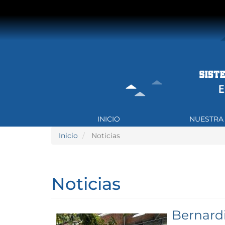
Pasar
al
contenido
principal
NAVEGACIÓN
INICIO
NUESTRA
PRINCIPAL
Inicio
Noticias
Noticias
Bernardi