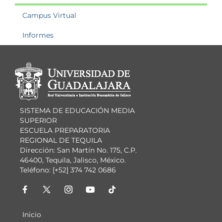
Campus Virtual
Informes
Información del
portal
SISTEMA DE EDUCACIÓN MEDIA
SUPERIOR
ESCUELA PREPARATORIA
REGIONAL DE TEQUILA
Dirección: San Martín No. 175, C.P.
46400, Tequila, Jalisco, México.
Teléfono: [+52] 374 742 0686
Inicio
Menú